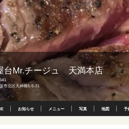
屋台Mr.チージュ 天満本店
641
市北区天神橋5-5-31
ME
お知らせ
メニュー
写真
地図
予