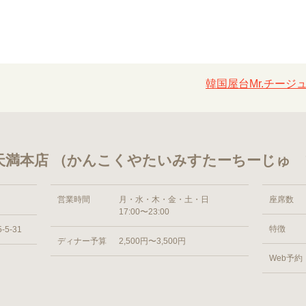
韓国屋台Mr.チージ
 天満本店 （かんこくやたいみすたーちーじゅ
営業時間
月・水・木・金・土・日
座席数
17:00〜23:00
特徴
5-31
ディナー予算
2,500円〜3,500円
Web予約